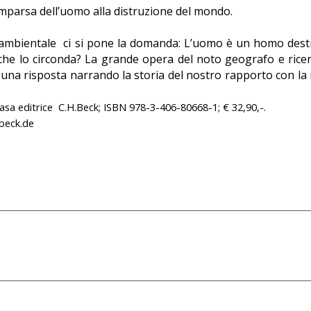
sa dell’uomo alla distruzione del mondo.
e ambientale ci si pone la domanda: L’uomo è un homo dest
he lo circonda? La grande opera del noto geografo e rice
 una risposta narrando la storia del nostro rapporto con la
asa editrice C.H.Beck; ISBN 978-3-406-80668-1; € 32,90,-
.
beck.de