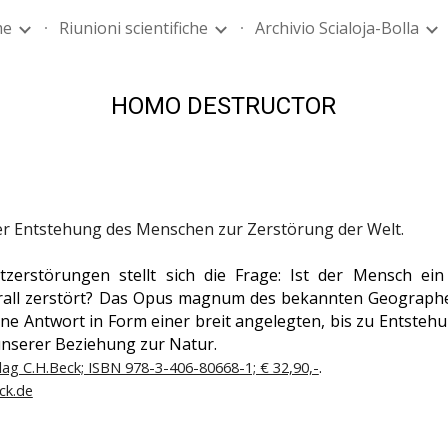
me
Riunioni scientifiche
Archivio Scialoja-Bolla
ip to main content
Skip to navigat
HOMO DESTRUCTOR
ntstehung des Menschen zur Zerstörung der Welt.
zerstörungen stellt sich die Frage: Ist der Mensch ei
erall zerstört? Das Opus magnum des bekannten Geograph
ne Antwort in Form einer breit angelegten, bis zu Entsteh
nserer Beziehung zur Natur.
lag C.H.Beck; ISBN 978-3-406-80668-1; € 32,90,-
.
ck.de