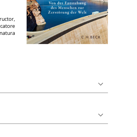
ructor,
rcatore
 natura