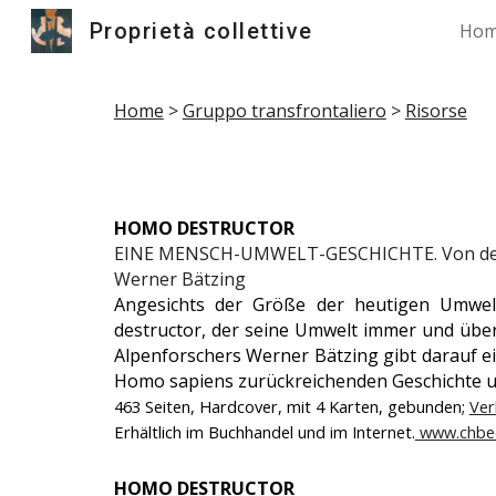
Proprietà collettive
Ho
Sk
Home
>
Gruppo transfrontaliero
>
Risorse
HOMO DESTRUCTOR
EINE MENSCH-UMWELT-GESCHICHTE. Von der E
Werner Bätzing
Angesichts der Größe der heutigen Umwelt
destructor, der seine Umwelt immer und üb
Alpenforschers Werner Bätzing gibt darauf ei
Homo sapiens zurückreichenden Geschichte u
463 Seiten, Hardcover, mit 4 Karten, gebunden;
Ver
Erhältlich im Buchhandel und im Internet.
www.chbe
HOMO DESTRUCTOR